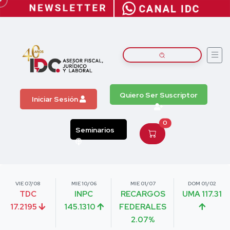
Quiero Ser Suscriptor
Iniciar Sesión
0
Seminarios
VIE 07/08
MIE 10/06
MIE 01/07
DOM 01/02
TDC
INPC
RECARGOS
UMA 117.31
17.2195
145.1310
FEDERALES
2.07%