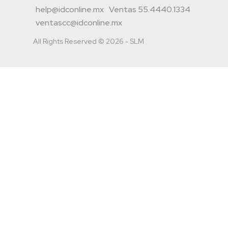
help@idconline.mx
Ventas 55.4440.1334
ventascc@idconline.mx
All Rights Reserved © 2026 - SLM