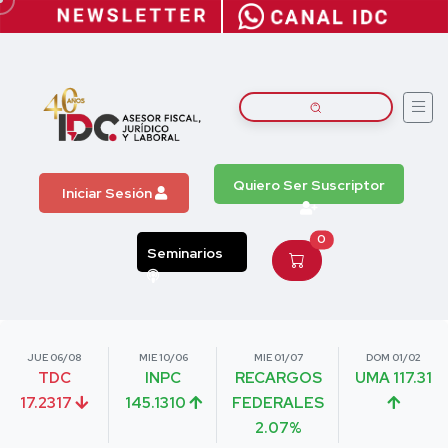
Quiero Ser Suscriptor
Iniciar Sesión
0
Seminarios
JUE 06/08
MIE 10/06
MIE 01/07
DOM 01/02
TDC
INPC
RECARGOS
UMA 117.31
17.2317
145.1310
FEDERALES
2.07%