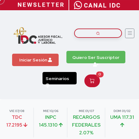
Quiero Ser Suscriptor
Iniciar Sesión
0
Seminarios
VIE 07/08
MIE 10/06
MIE 01/07
DOM 01/02
TDC
INPC
RECARGOS
UMA 117.31
17.2195
145.1310
FEDERALES
2.07%