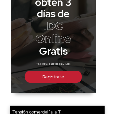
obtén 3
días de
IDC
Online
Gratis
* No incluye acceso a IDC Click
Regístrate
Tensión comercial "a la T...