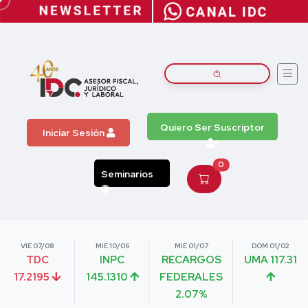
Quiero Ser Suscriptor
Iniciar Sesión
0
Seminarios
VIE 07/08
MIE 10/06
MIE 01/07
DOM 01/02
TDC
INPC
RECARGOS
UMA 117.31
17.2195
145.1310
FEDERALES
2.07%