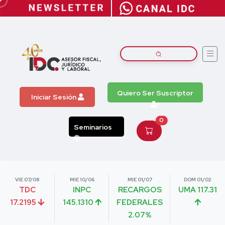
Quiero Ser Suscriptor
Iniciar Sesión
0
Seminarios
VIE 07/08
MIE 10/06
MIE 01/07
DOM 01/02
TDC
INPC
RECARGOS
UMA 117.31
17.2195
145.1310
FEDERALES
2.07%