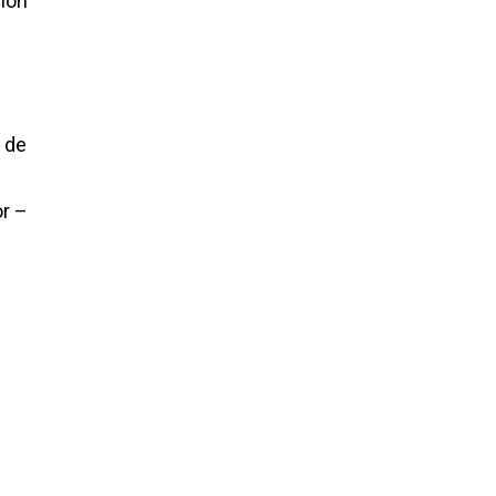
ción
 de
or –