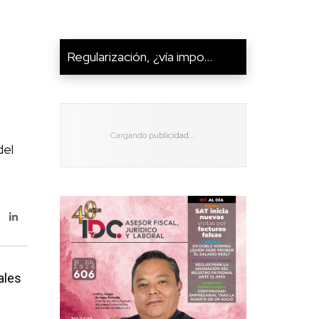
Regularización, ¿vía impo...
del
ales