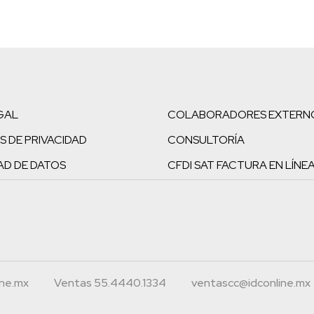
GAL
COLABORADORES EXTERN
S DE PRIVACIDAD
CONSULTORÍA
AD DE DATOS
CFDI SAT FACTURA EN LÍNE
ine.mx
Ventas 55.4440.1334
ventascc@idconline.mx