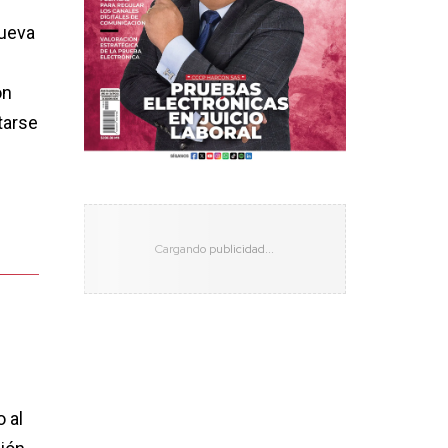
nueva
ón
tarse
 al