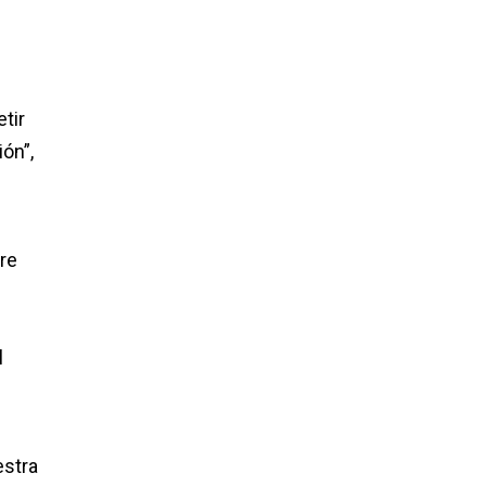
tir
ón”,
re
l
estra