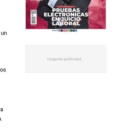
 un
dos
ra
.