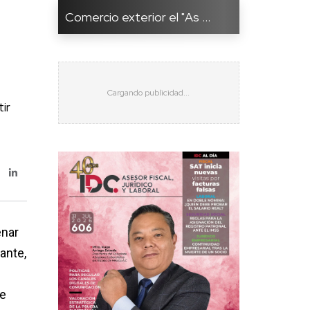
Comercio exterior el "As ...
ir
enar
ante,
te