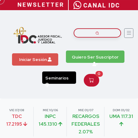
Quiero Ser Suscriptor
Iniciar Sesión
0
Seminarios
VIE 07/08
MIE 10/06
MIE 01/07
DOM 01/02
TDC
INPC
RECARGOS
UMA 117.31
17.2195
145.1310
FEDERALES
2.07%