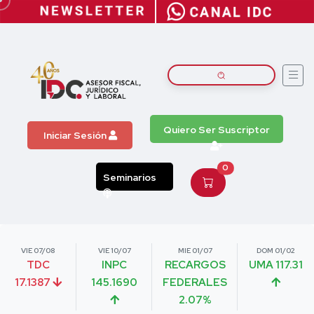
Quiero Ser Suscriptor
Iniciar Sesión
0
Seminarios
VIE 07/08
VIE 10/07
MIE 01/07
DOM 01/02
TDC
INPC
RECARGOS
UMA 117.31
17.1387
145.1690
FEDERALES
2.07%