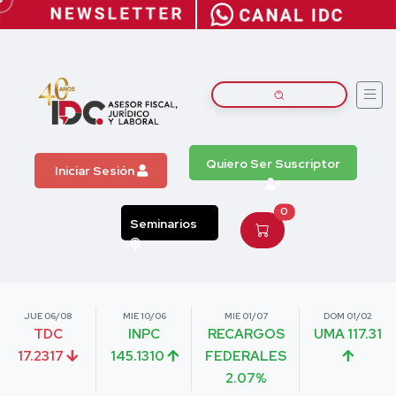
Quiero Ser Suscriptor
Iniciar Sesión
0
Seminarios
JUE 06/08
MIE 10/06
MIE 01/07
DOM 01/02
TDC
INPC
RECARGOS
UMA 117.31
17.2317
145.1310
FEDERALES
2.07%