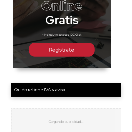
Online
Gratis
* No incluye acceso a IDC Click
Regístrate
Quién retiene IVA y avisa...