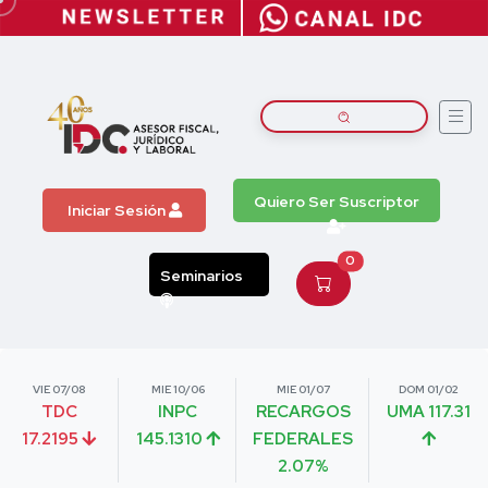
Quiero Ser Suscriptor
Iniciar Sesión
0
Seminarios
VIE 07/08
MIE 10/06
MIE 01/07
DOM 01/02
TDC
INPC
RECARGOS
UMA 117.31
17.2195
145.1310
FEDERALES
2.07%