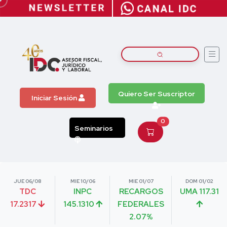
Quiero Ser Suscriptor
Iniciar Sesión
0
Seminarios
JUE 06/08
MIE 10/06
MIE 01/07
DOM 01/02
TDC
INPC
RECARGOS
UMA 117.31
17.2317
145.1310
FEDERALES
2.07%