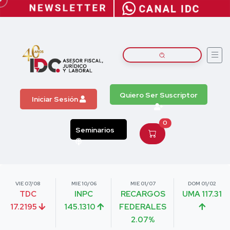
Quiero Ser Suscriptor
Iniciar Sesión
0
Seminarios
VIE 07/08
MIE 10/06
MIE 01/07
DOM 01/02
TDC
INPC
RECARGOS
UMA 117.31
17.2195
145.1310
FEDERALES
2.07%