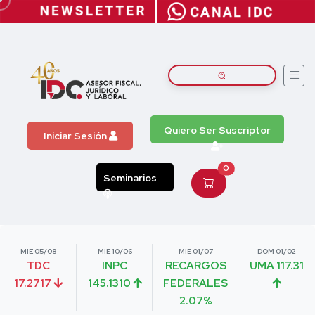
Quiero Ser Suscriptor
Iniciar Sesión
0
Seminarios
MIE 05/08
MIE 10/06
MIE 01/07
DOM 01/02
TDC
INPC
RECARGOS
UMA 117.31
17.2717
145.1310
FEDERALES
2.07%