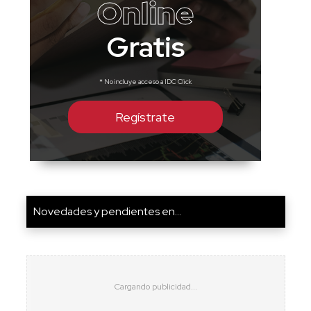
Online
Gratis
* No incluye acceso a IDC Click
Regístrate
Novedades y pendientes en...