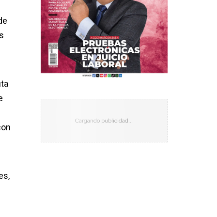
de
os
uta
e
con
es,