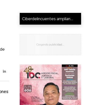
Ciberdelincuentes amplían...
 de
iones