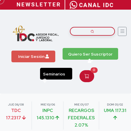
Quiero Ser Suscriptor
Iniciar Sesión
0
Seminarios
JUE 06/08
MIE 10/06
MIE 01/07
DOM 01/02
TDC
INPC
RECARGOS
UMA 117.31
17.2317
145.1310
FEDERALES
2.07%