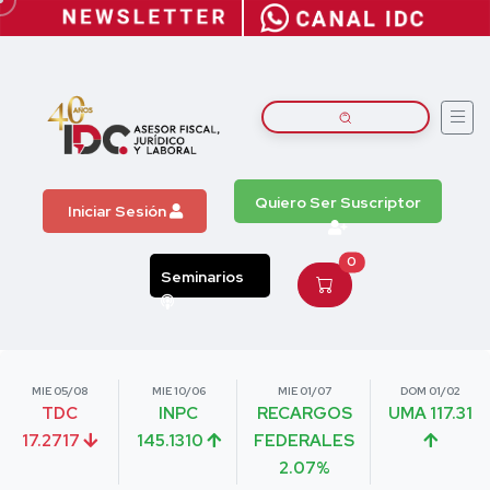
Quiero Ser Suscriptor
Iniciar Sesión
0
Seminarios
MIE 05/08
MIE 10/06
MIE 01/07
DOM 01/02
TDC
INPC
RECARGOS
UMA 117.31
17.2717
145.1310
FEDERALES
2.07%