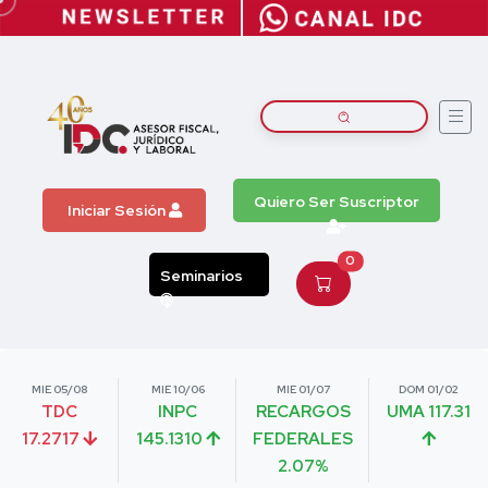
Quiero Ser Suscriptor
Iniciar Sesión
0
Seminarios
MIE 05/08
MIE 10/06
MIE 01/07
DOM 01/02
TDC
INPC
RECARGOS
UMA 117.31
17.2717
145.1310
FEDERALES
2.07%