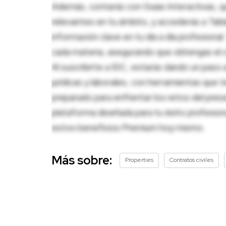
Además, contarás con Guías Interactivas, q
relevantes en tu ámbito, y accederás a Tablas
información clave en tu día a día profesion
cada materia, asegurando que obtengas el c
Al suscribirte a IDC, estarás dando un paso 
jurídicas y laborales, con herramientas que
preparado para enfrentar los retos del pres
plataforma diseñada para tu éxito profesio
estos beneficios Premium hoy mismo.
Más sobre:
Properties
Contratos civiles