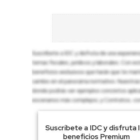
Suscríbete a IDC y disfruta de una experien
temas fiscales, jurídicos y laborales. Con e
beneficios exclusivos que harán que te man
cambio en el panorama normativo. Nuestras 
donde podrás ver ejemplos concretos aplica
escenarios más complejos; y Contratos, con p
Suscríbete a IDC y disfruta 
beneficios Premium