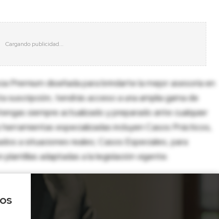
cia Premium diseñada para brindarte la mejor asesoría en
sta suscripción, tendrás acceso a una amplia gama de
tengas siempre actualizado y preparado ante cualquier
herramientas especializadas incluyen Casos Prácticos,
dos a situaciones reales; Casos Especiales, para
lantillas adaptadas a la legislación vigente.
los