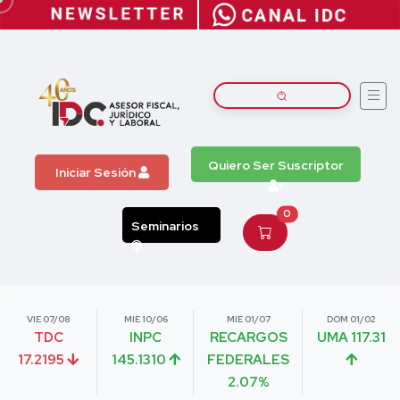
Quiero Ser Suscriptor
Iniciar Sesión
0
Seminarios
VIE 07/08
MIE 10/06
MIE 01/07
DOM 01/02
TDC
INPC
RECARGOS
UMA 117.31
17.2195
145.1310
FEDERALES
2.07%