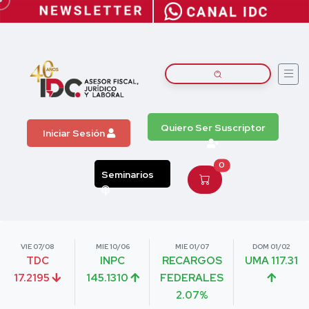
Quiero Ser Suscriptor
Iniciar Sesión
0
Seminarios
VIE 07/08
MIE 10/06
MIE 01/07
DOM 01/02
TDC
INPC
RECARGOS
UMA 117.31
17.2195
145.1310
FEDERALES
2.07%