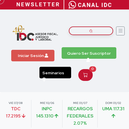
Quiero Ser Suscriptor
Iniciar Sesión
0
Seminarios
VIE 07/08
MIE 10/06
MIE 01/07
DOM 01/02
TDC
INPC
RECARGOS
UMA 117.31
17.2195
145.1310
FEDERALES
2.07%