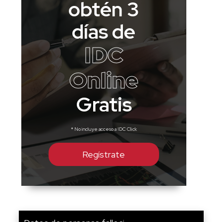
obtén 3
días de
IDC
Online
Gratis
* No incluye acceso a IDC Click
Regístrate