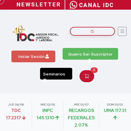
Quiero Ser Suscriptor
Iniciar Sesión
0
Seminarios
JUE 06/08
MIE 10/06
MIE 01/07
DOM 01/02
TDC
INPC
RECARGOS
UMA 117.31
17.2317
145.1310
FEDERALES
2.07%