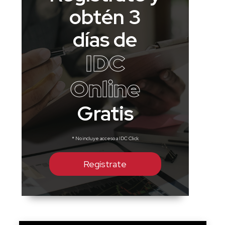
obtén 3
días de
IDC
Online
Gratis
* No incluye acceso a IDC Click
Regístrate