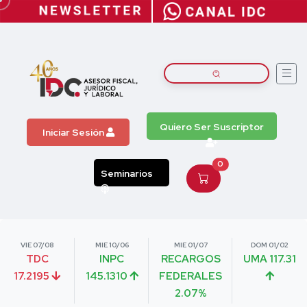
Quiero Ser Suscriptor
Iniciar Sesión
0
Seminarios
VIE 07/08
MIE 10/06
MIE 01/07
DOM 01/02
TDC
INPC
RECARGOS
UMA 117.31
17.2195
145.1310
FEDERALES
2.07%