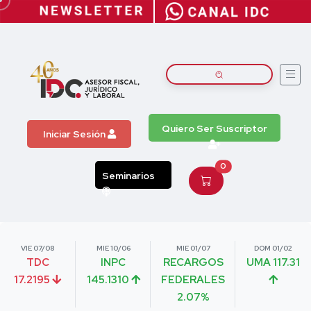
Quiero Ser Suscriptor
Iniciar Sesión
0
Seminarios
VIE 07/08
MIE 10/06
MIE 01/07
DOM 01/02
TDC
INPC
RECARGOS
UMA 117.31
17.2195
145.1310
FEDERALES
2.07%