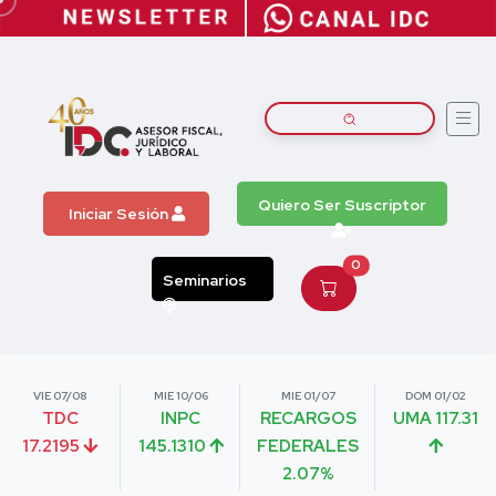
Quiero Ser Suscriptor
Iniciar Sesión
0
Seminarios
VIE 07/08
MIE 10/06
MIE 01/07
DOM 01/02
TDC
INPC
RECARGOS
UMA 117.31
17.2195
145.1310
FEDERALES
2.07%