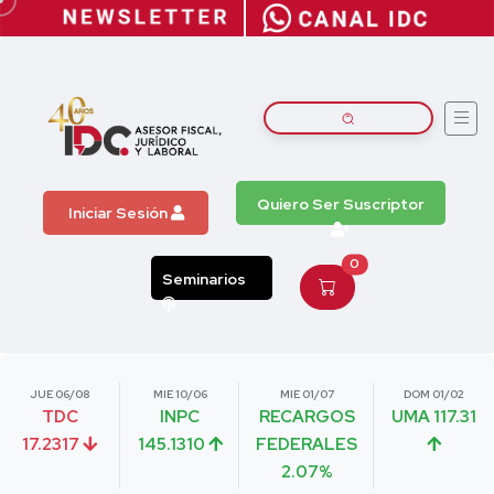
Quiero Ser Suscriptor
Iniciar Sesión
0
Seminarios
JUE 06/08
MIE 10/06
MIE 01/07
DOM 01/02
TDC
INPC
RECARGOS
UMA 117.31
17.2317
145.1310
FEDERALES
2.07%