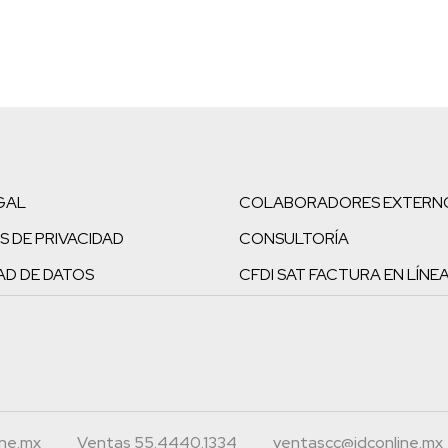
GAL
COLABORADORES EXTERN
S DE PRIVACIDAD
CONSULTORÍA
AD DE DATOS
CFDI SAT FACTURA EN LÍNE
ine.mx
Ventas 55.4440.1334
ventascc@idconline.mx