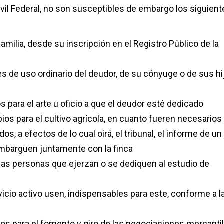
ivil Federal, no son susceptibles de embargo los siguient
amilia, desde su inscripción en el Registro Público de la
es de uso ordinario del deudor, de su cónyuge o de sus hi
s para el arte u oficio a que el deudor esté dedicado
os para el cultivo agrícola, en cuanto fueren necesarios
os, a efectos de lo cual oirá, el tribunal, el informe de un
embarguen juntamente con la finca
e las personas que ejerzan o se dediquen al estudio de
vicio activo usen, indispensables para este, conforme a l
os para el fomento y giro de las negociaciones mercanti