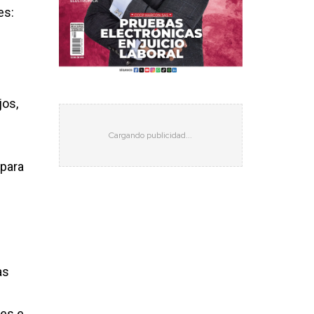
es:
jos,
 para
as
les e