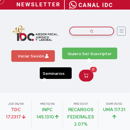
Quiero Ser Suscriptor
Iniciar Sesión
0
Seminarios
JUE 06/08
MIE 10/06
MIE 01/07
DOM 01/02
TDC
INPC
RECARGOS
UMA 117.31
17.2317
145.1310
FEDERALES
2.07%