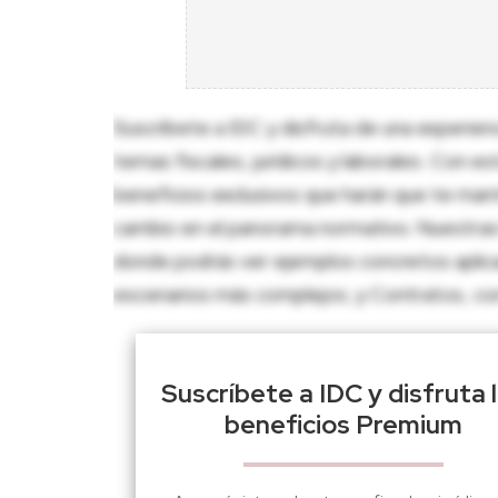
Suscríbete a IDC y disfruta de una experien
temas fiscales, jurídicos y laborales. Con e
beneficios exclusivos que harán que te man
cambio en el panorama normativo. Nuestras 
donde podrás ver ejemplos concretos aplica
escenarios más complejos; y Contratos, con p
Suscríbete a IDC y disfruta 
beneficios Premium