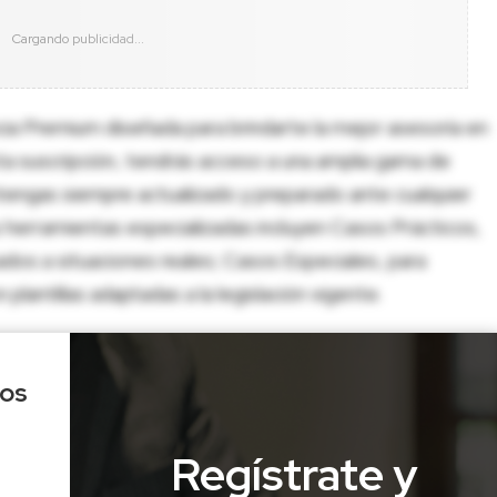
cia Premium diseñada para brindarte la mejor asesoría en
sta suscripción, tendrás acceso a una amplia gama de
tengas siempre actualizado y preparado ante cualquier
herramientas especializadas incluyen Casos Prácticos,
dos a situaciones reales; Casos Especiales, para
lantillas adaptadas a la legislación vigente.
los
Regístrate y