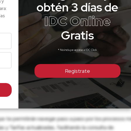
s y
obtén 3 días de
ara:
IDC Online
ías
Gratis
* No incluye acceso a IDC Click
Regístrate
ue te permitirán navegar paso a paso por los procesos m
 y Tarifas actualizadas, facilitando la consulta de