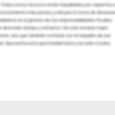
al. Todos estos recursos están respaldados por expertos 
onocimiento más preciso y útil para tu toma de decision
adelante en la gestión de tus responsabilidades fiscales,
 te ahorrarán tiempo y esfuerzo. No solo estarás mejor
ente, sino que también contarás con el respaldo de una
nal. Aprovecha esta oportunidad única y accede a todos