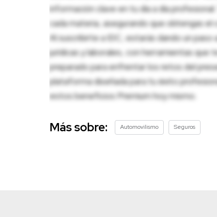
información clave en tu día a día profesion
cada materia, asegurando que obtengas el c
Al suscribirte a IDC, estarás dando un paso 
jurídicas y laborales, con herramientas que
preparado para enfrentar los retos del pres
plataforma diseñada para tu éxito profesio
estos beneficios Premium hoy mismo.
Más sobre:
Automovilismo
Seguros