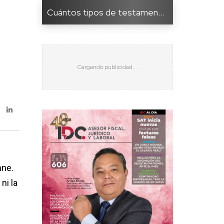
Cuántos tipos de testamen...
s
mne.
ni la