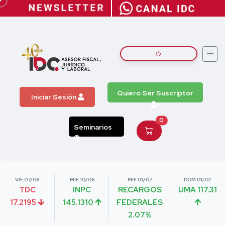
Quiero Ser Suscriptor
Iniciar Sesión
0
Seminarios
VIE 07/08
MIE 10/06
MIE 01/07
DOM 01/02
TDC
INPC
RECARGOS
UMA 117.31
17.2195
145.1310
FEDERALES
2.07%