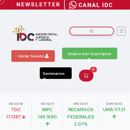
Quiero Ser Suscriptor
Iniciar Sesión
0
Seminarios
VIE 07/08
VIE 10/07
MIE 01/07
DOM 01/02
TDC
INPC
RECARGOS
UMA 117.31
17.1387
145.1690
FEDERALES
2.07%