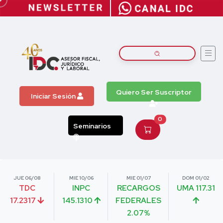
Quiero Ser Suscriptor
Iniciar Sesión
0
Seminarios
JUE 06/08
MIE 10/06
MIE 01/07
DOM 01/02
TDC
INPC
RECARGOS
UMA 117.31
17.2317
145.1310
FEDERALES
2.07%