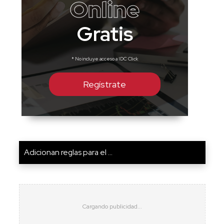
Online
Gratis
* No incluye acceso a IDC Click
Regístrate
Adicionan reglas para el ...