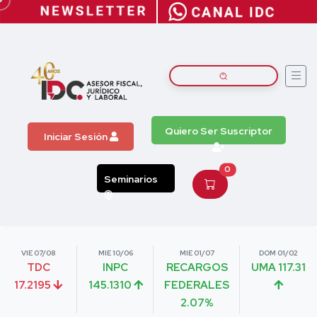
Quiero Ser Suscriptor
Iniciar Sesión
0
Seminarios
VIE 07/08
MIE 10/06
MIE 01/07
DOM 01/02
TDC
INPC
RECARGOS
UMA 117.31
17.2195
145.1310
FEDERALES
2.07%