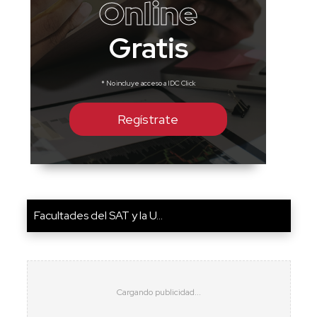
Online
Gratis
* No incluye acceso a IDC Click
Regístrate
Facultades del SAT y la U...