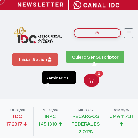
Quiero Ser Suscriptor
Iniciar Sesión
0
Seminarios
JUE 06/08
MIE 10/06
MIE 01/07
DOM 01/02
TDC
INPC
RECARGOS
UMA 117.31
17.2317
145.1310
FEDERALES
2.07%