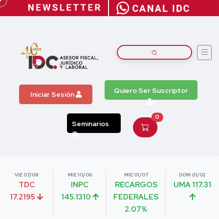
Quiero Ser Suscriptor
Iniciar Sesión
0
Seminarios
VIE 07/08
MIE 10/06
MIE 01/07
DOM 01/02
TDC
INPC
RECARGOS
UMA 117.31
17.2195
145.1310
FEDERALES
2.07%