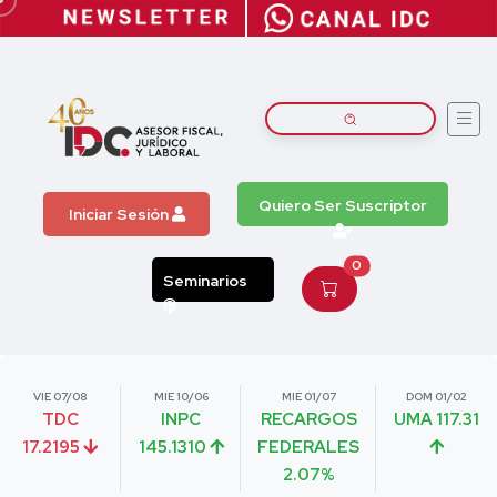
Quiero Ser Suscriptor
Iniciar Sesión
0
Seminarios
VIE 07/08
MIE 10/06
MIE 01/07
DOM 01/02
TDC
INPC
RECARGOS
UMA 117.31
17.2195
145.1310
FEDERALES
2.07%