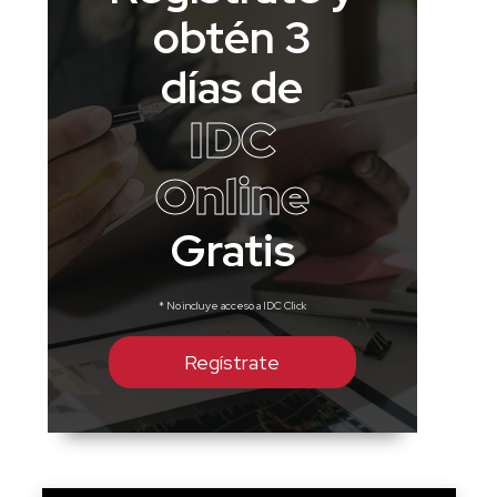
obtén 3
días de
IDC
Online
Gratis
* No incluye acceso a IDC Click
Regístrate