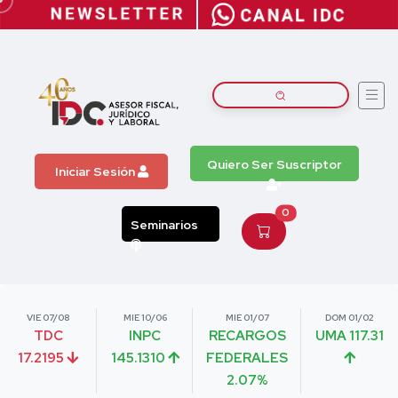
Quiero Ser Suscriptor
Iniciar Sesión
0
Seminarios
VIE 07/08
MIE 10/06
MIE 01/07
DOM 01/02
TDC
INPC
RECARGOS
UMA 117.31
17.2195
145.1310
FEDERALES
2.07%