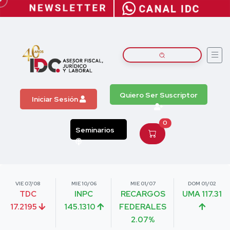
Quiero Ser Suscriptor
Iniciar Sesión
0
Seminarios
VIE 07/08
MIE 10/06
MIE 01/07
DOM 01/02
TDC
INPC
RECARGOS
UMA 117.31
17.2195
145.1310
FEDERALES
2.07%