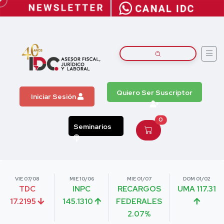
Quiero Ser Suscriptor
Iniciar Sesión
0
Seminarios
VIE 07/08
MIE 10/06
MIE 01/07
DOM 01/02
TDC
INPC
RECARGOS
UMA 117.31
17.2195
145.1310
FEDERALES
2.07%