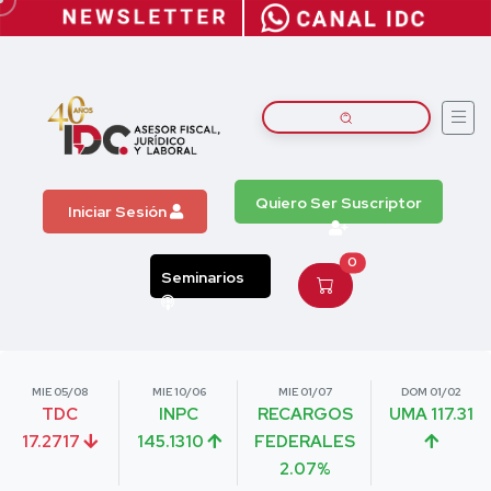
Quiero Ser Suscriptor
Iniciar Sesión
0
Seminarios
MIE 05/08
MIE 10/06
MIE 01/07
DOM 01/02
TDC
INPC
RECARGOS
UMA 117.31
17.2717
145.1310
FEDERALES
2.07%