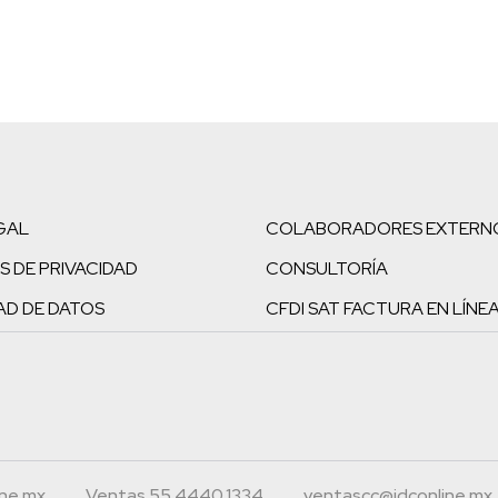
GAL
COLABORADORES EXTERN
S DE PRIVACIDAD
CONSULTORÍA
AD DE DATOS
CFDI SAT FACTURA EN LÍNE
ine.mx
Ventas 55.4440.1334
ventascc@idconline.mx