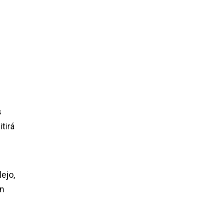
s
tirá
ejo,
en