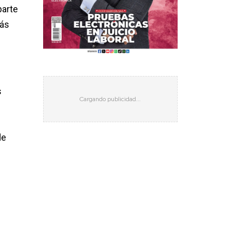
parte
más
s
de