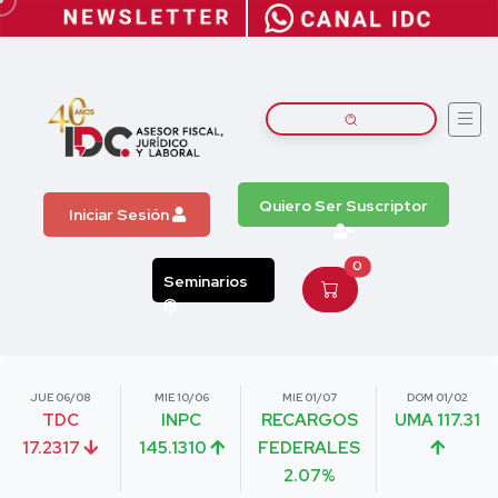
Quiero Ser Suscriptor
Iniciar Sesión
0
Seminarios
JUE 06/08
MIE 10/06
MIE 01/07
DOM 01/02
TDC
INPC
RECARGOS
UMA 117.31
17.2317
145.1310
FEDERALES
2.07%