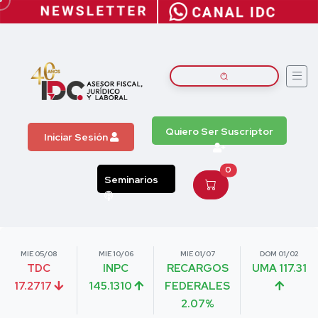
Quiero Ser Suscriptor
Iniciar Sesión
0
Seminarios
MIE 05/08
MIE 10/06
MIE 01/07
DOM 01/02
TDC
INPC
RECARGOS
UMA 117.31
17.2717
145.1310
FEDERALES
2.07%