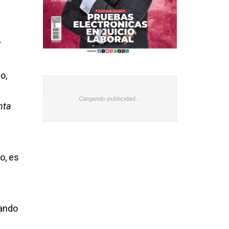
.
o,
nta
o, es
dando