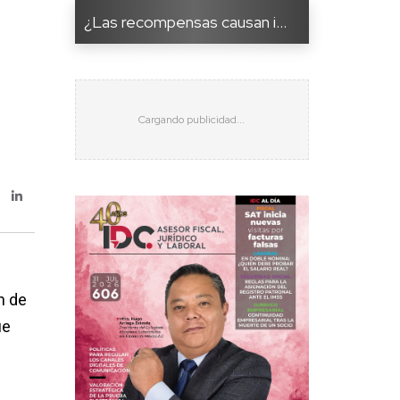
¿Las recompensas causan i...
)
n de
ue