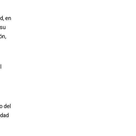
d, en
 su
ón,
l
o del
idad