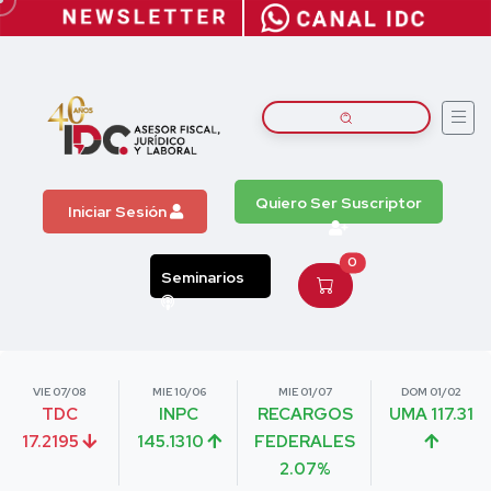
Quiero Ser Suscriptor
Iniciar Sesión
0
Seminarios
VIE 07/08
MIE 10/06
MIE 01/07
DOM 01/02
TDC
INPC
RECARGOS
UMA 117.31
17.2195
145.1310
FEDERALES
2.07%