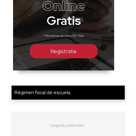
Online
Gratis
* No incluye acceso a IDC Click
Regístrate
Régimen fiscal de escuela...