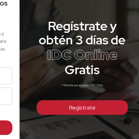
los
Regístrate y
s y
obtén 3 días de
ara:
IDC Online
ías
Gratis
* No incluye acceso a IDC Click
Regístrate