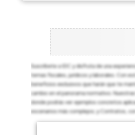
Suscríbete a IDC y disfruta de una experien
temas fiscales, jurídicos y laborales. Con e
beneficios exclusivos que harán que te man
cambio en el panorama normativo. Nuestras 
donde podrás ver ejemplos concretos aplica
escenarios más complejos; y Contratos, con p