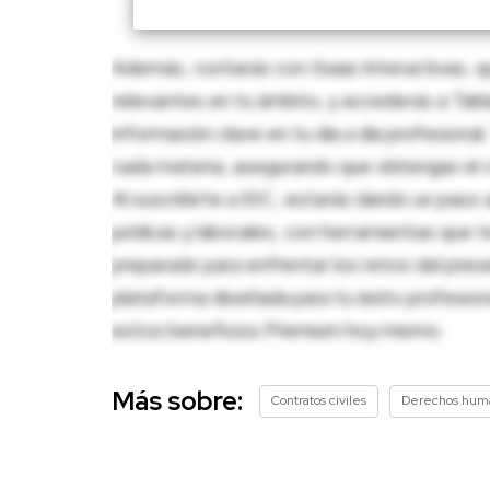
Además, contarás con Guías Interactivas, q
relevantes en tu ámbito, y accederás a Tablas
información clave en tu día a día profesion
cada materia, asegurando que obtengas el c
Al suscribirte a IDC, estarás dando un paso 
jurídicas y laborales, con herramientas que
preparado para enfrentar los retos del pres
plataforma diseñada para tu éxito profesio
estos beneficios Premium hoy mismo.
Más sobre:
Contratos civiles
Derechos hum