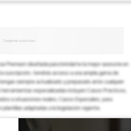
cia Premium diseñada para brindarte la mejor asesoría en
sta suscripción, tendrás acceso a una amplia gama de
tengas siempre actualizado y preparado ante cualquier
herramientas especializadas incluyen Casos Prácticos,
dos a situaciones reales; Casos Especiales, para
lantillas adaptadas a la legislación vigente.