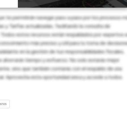
ue te permitirán navegar paso a paso por los procesos m
 y Tarifas actualizadas, facilitando la consulta de
al. Todos estos recursos están respaldados por expertos 
onocimiento más preciso y útil para tu toma de decision
adelante en la gestión de tus responsabilidades fiscales,
 te ahorrarán tiempo y esfuerzo. No solo estarás mejor
ente, sino que también contarás con el respaldo de una
nal. Aprovecha esta oportunidad única y accede a todos
anos