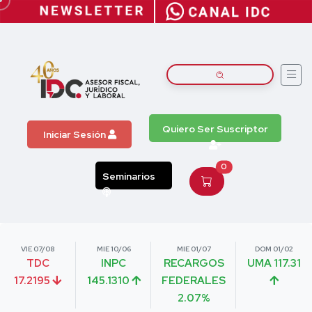
Quiero Ser Suscriptor
Iniciar Sesión
0
Seminarios
VIE 07/08
MIE 10/06
MIE 01/07
DOM 01/02
TDC
INPC
RECARGOS
UMA 117.31
17.2195
145.1310
FEDERALES
2.07%